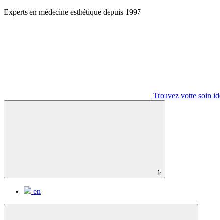
Aller
Experts en médecine esthétique depuis 1997
au
contenu
Trouvez votre soin id
fr
en