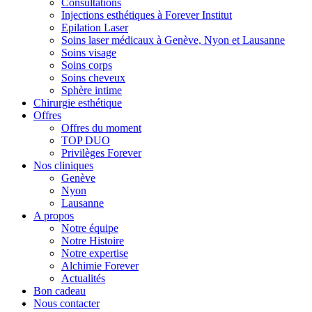
Consultations
Injections esthétiques à Forever Institut
Epilation Laser
Soins laser médicaux à Genève, Nyon et Lausanne
Soins visage
Soins corps
Soins cheveux
Sphère intime
Chirurgie esthétique
Offres
Offres du moment
TOP DUO
Privilèges Forever
Nos cliniques
Genève
Nyon
Lausanne
A propos
Notre équipe
Notre Histoire
Notre expertise
Alchimie Forever
Actualités
Bon cadeau
Nous contacter