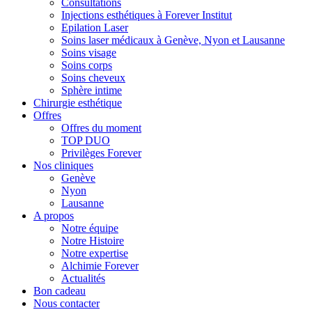
Consultations
Injections esthétiques à Forever Institut
Epilation Laser
Soins laser médicaux à Genève, Nyon et Lausanne
Soins visage
Soins corps
Soins cheveux
Sphère intime
Chirurgie esthétique
Offres
Offres du moment
TOP DUO
Privilèges Forever
Nos cliniques
Genève
Nyon
Lausanne
A propos
Notre équipe
Notre Histoire
Notre expertise
Alchimie Forever
Actualités
Bon cadeau
Nous contacter