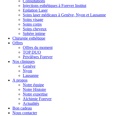
Consultations
Injections esthétiques à Forever Institut
Epilation Laser
Soins laser médicaux à Genève, Nyon et Lausanne
Soins visage
Soins corps
Soins cheveux
Sphère intime
Chirurgie esthétique
Offres
Offres du moment
TOP DUO
Privilèges Forever
Nos cliniques
Genève
Nyon
Lausanne
A propos
Notre équipe
Notre Histoire
Notre expertise
Alchimie Forever
Actualités
Bon cadeau
Nous contacter