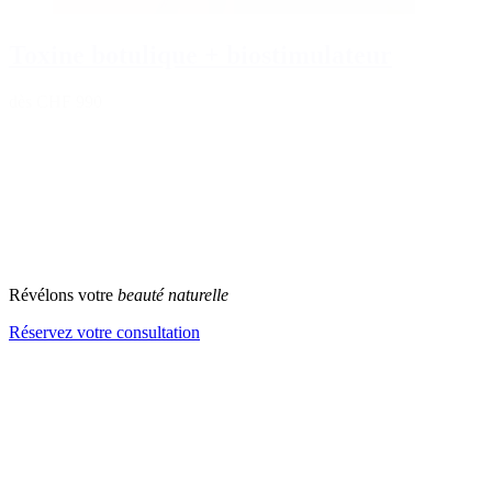
Toxine botulique + biostimulateur
dès CHF 990
1
2
3
…
6
7
>
Révélons votre
beauté naturelle
Réservez votre consultation