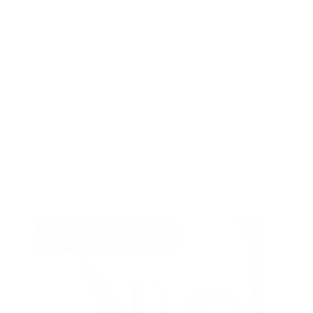
Prévention du vieillissement cutané
Taches
+ Afficher 17 plus
Type de traitement
Type
Injections
de
Soins & Peelings
traitement
Appareils médicaux
Chirurgie
Autres