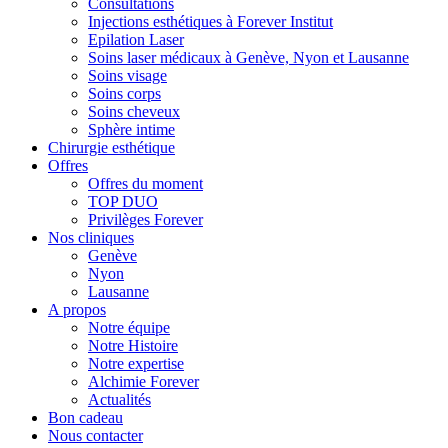
Consultations
Injections esthétiques à Forever Institut
Epilation Laser
Soins laser médicaux à Genève, Nyon et Lausanne
Soins visage
Soins corps
Soins cheveux
Sphère intime
Chirurgie esthétique
Offres
Offres du moment
TOP DUO
Privilèges Forever
Nos cliniques
Genève
Nyon
Lausanne
A propos
Notre équipe
Notre Histoire
Notre expertise
Alchimie Forever
Actualités
Bon cadeau
Nous contacter