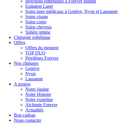
Injections esthétiques à Forever Institut
Epilation Laser
Soins laser médicaux à Genève, Nyon et Lausanne
Soins visage
Soins corps
Soins cheveux
Sphère intime
Chirurgie esthétique
Offres
Offres du moment
TOP DUO
Privilèges Forever
Nos cliniques
Genève
Nyon
Lausanne
A propos
Notre équipe
Notre Histoire
Notre expertise
Alchimie Forever
Actualités
Bon cadeau
Nous contacter