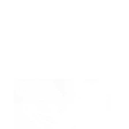
Contour du visage
Perte de volume
+ Afficher 11 plus
Type de traitement
Type
Injections
de
Soins & Peelings
traitement
Autres