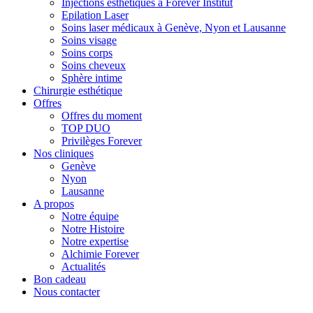
Injections esthétiques à Forever Institut
Epilation Laser
Soins laser médicaux à Genève, Nyon et Lausanne
Soins visage
Soins corps
Soins cheveux
Sphère intime
Chirurgie esthétique
Offres
Offres du moment
TOP DUO
Privilèges Forever
Nos cliniques
Genève
Nyon
Lausanne
A propos
Notre équipe
Notre Histoire
Notre expertise
Alchimie Forever
Actualités
Bon cadeau
Nous contacter