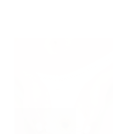
Type
Appareils médicaux
de
Injections
traitement
Soins & Peelings