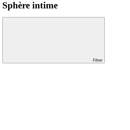
Sphère intime
Filtrer
Localisation
Localisation
Genève
Lausanne
Nyon
Zone à traiter
Zone