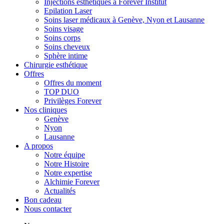
Injections esthétiques à Forever Institut
Epilation Laser
Soins laser médicaux à Genève, Nyon et Lausanne
Soins visage
Soins corps
Soins cheveux
Sphère intime
Chirurgie esthétique
Offres
Offres du moment
TOP DUO
Privilèges Forever
Nos cliniques
Genève
Nyon
Lausanne
A propos
Notre équipe
Notre Histoire
Notre expertise
Alchimie Forever
Actualités
Bon cadeau
Nous contacter