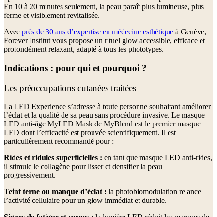
En 10 à 20 minutes seulement, la peau paraît plus lumineuse, plus
ferme et visiblement revitalisée.
Avec
près de 30 ans d’expertise en médecine esthétique
à Genève,
Forever Institut vous propose un rituel glow accessible, efficace et
profondément relaxant, adapté à tous les phototypes.
Indications : pour qui et pourquoi ?
Les préoccupations cutanées traitées
La LED Experience s’adresse à toute personne souhaitant améliorer
l’éclat et la qualité de sa peau sans procédure invasive. Le masque
LED anti-âge MyLED Mask de MyBlend est le premier masque
LED dont l’efficacité est prouvée scientifiquement. Il est
particulièrement recommandé pour :
Rides et ridules superficielles :
en tant que masque LED anti-rides,
il stimule le collagène pour lisser et densifier la peau
progressivement.
Teint terne ou manque d’éclat :
la photobiomodulation relance
l’activité cellulaire pour un glow immédiat et durable.
Signes de fatigue et cernes :
la lumière LED réduit les marques de