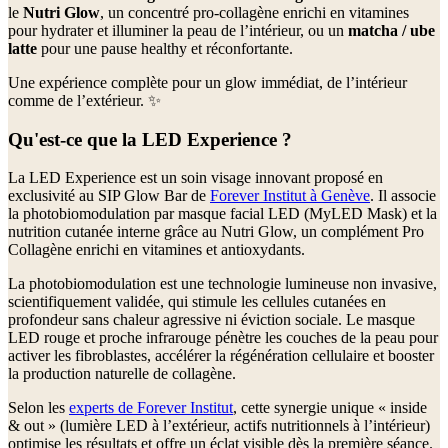
le
Nutri Glow
, un concentré pro-collagène enrichi en vitamines
pour hydrater et illuminer la peau de l’intérieur, ou un
matcha / ube
latte
pour une pause healthy et réconfortante.
Une expérience complète pour un glow immédiat, de l’intérieur
comme de l’extérieur. ✨
Qu'est-ce que la LED Experience ?
La LED Experience est un soin visage innovant proposé en
exclusivité au SIP Glow Bar de
Forever Institut à Genève
. Il associe
la photobiomodulation par masque facial LED (MyLED Mask) et la
nutrition cutanée interne grâce au Nutri Glow, un complément Pro
Collagène enrichi en vitamines et antioxydants.
La photobiomodulation est une technologie lumineuse non invasive,
scientifiquement validée, qui stimule les cellules cutanées en
profondeur sans chaleur agressive ni éviction sociale. Le masque
LED rouge et proche infrarouge pénètre les couches de la peau pour
activer les fibroblastes, accélérer la régénération cellulaire et booster
la production naturelle de collagène.
Selon les
experts de Forever Institut
, cette synergie unique « inside
& out » (lumière LED à l’extérieur, actifs nutritionnels à l’intérieur)
optimise les résultats et offre un éclat visible dès la première séance.