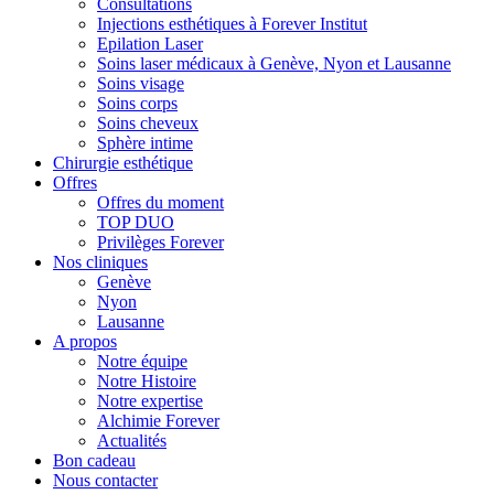
Consultations
Injections esthétiques à Forever Institut
Epilation Laser
Soins laser médicaux à Genève, Nyon et Lausanne
Soins visage
Soins corps
Soins cheveux
Sphère intime
Chirurgie esthétique
Offres
Offres du moment
TOP DUO
Privilèges Forever
Nos cliniques
Genève
Nyon
Lausanne
A propos
Notre équipe
Notre Histoire
Notre expertise
Alchimie Forever
Actualités
Bon cadeau
Nous contacter