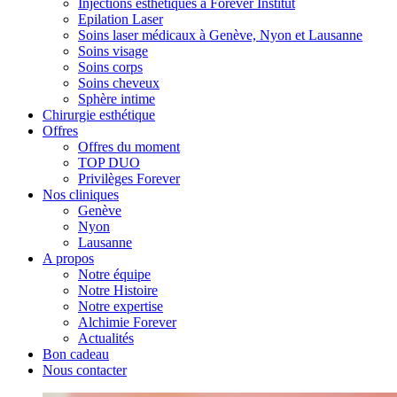
Injections esthétiques à Forever Institut
Epilation Laser
Soins laser médicaux à Genève, Nyon et Lausanne
Soins visage
Soins corps
Soins cheveux
Sphère intime
Chirurgie esthétique
Offres
Offres du moment
TOP DUO
Privilèges Forever
Nos cliniques
Genève
Nyon
Lausanne
A propos
Notre équipe
Notre Histoire
Notre expertise
Alchimie Forever
Actualités
Bon cadeau
Nous contacter