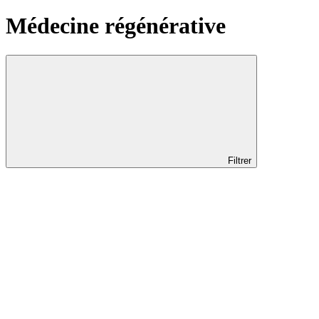
Médecine régénérative
Filtrer
Localisation
Localisation
Genève
Nyon
Type de traitement
Type