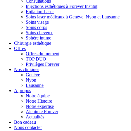
Consultations
Injections esthétiques à Forever Institut
Epilation Laser
Soins laser médicaux à Genève, Nyon et Lausanne
Soins visage
Soins corps
Soins cheveux
Sphère intime
Chirurgie esthétique
Offres
Offres du moment
TOP DUO
Privilèges Forever
Nos cliniques
Genève
Nyon
Lausanne
A propos
Notre équipe
Notre Histoire
Notre expertise
Alchimie Forever
Actualités
Bon cadeau
Nous contacter