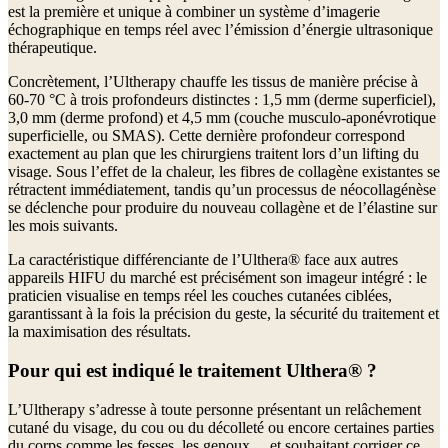
est la première et unique à combiner un système d’imagerie
échographique en temps réel avec l’émission d’énergie ultrasonique
thérapeutique.
Concrètement, l’Ultherapy chauffe les tissus de manière précise à
60-70 °C à trois profondeurs distinctes : 1,5 mm (derme superficiel),
3,0 mm (derme profond) et 4,5 mm (couche musculo-aponévrotique
superficielle, ou SMAS). Cette dernière profondeur correspond
exactement au plan que les chirurgiens traitent lors d’un lifting du
visage. Sous l’effet de la chaleur, les fibres de collagène existantes se
rétractent immédiatement, tandis qu’un processus de néocollagénèse
se déclenche pour produire du nouveau collagène et de l’élastine sur
les mois suivants.
La caractéristique différenciante de l’Ulthera® face aux autres
appareils HIFU du marché est précisément son imageur intégré : le
praticien visualise en temps réel les couches cutanées ciblées,
garantissant à la fois la précision du geste, la sécurité du traitement et
la maximisation des résultats.
Pour qui est indiqué le traitement Ulthera® ?
L’Ultherapy s’adresse à toute personne présentant un relâchement
cutané du visage, du cou ou du décolleté ou encore certaines parties
du corps comme les fesses, les genoux… et souhaitant corriger ce