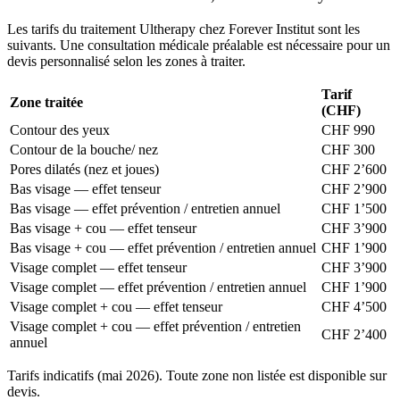
Les tarifs du traitement Ultherapy chez Forever Institut sont les
suivants. Une consultation médicale préalable est nécessaire pour un
devis personnalisé selon les zones à traiter.
Tarif
Zone traitée
(CHF)
Contour des yeux
CHF 990
Contour de la bouche/ nez
CHF 300
Pores dilatés (nez et joues)
CHF 2’600
Bas visage — effet tenseur
CHF 2’900
Bas visage — effet prévention / entretien annuel
CHF 1’500
Bas visage + cou — effet tenseur
CHF 3’900
Bas visage + cou — effet prévention / entretien annuel
CHF 1’900
Visage complet — effet tenseur
CHF 3’900
Visage complet — effet prévention / entretien annuel
CHF 1’900
Visage complet + cou — effet tenseur
CHF 4’500
Visage complet + cou — effet prévention / entretien
CHF 2’400
annuel
Tarifs indicatifs (mai 2026). Toute zone non listée est disponible sur
devis.