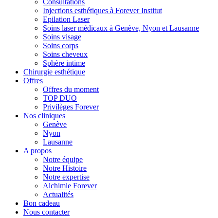
Consultations
Injections esthétiques à Forever Institut
Epilation Laser
Soins laser médicaux à Genève, Nyon et Lausanne
Soins visage
Soins corps
Soins cheveux
Sphère intime
Chirurgie esthétique
Offres
Offres du moment
TOP DUO
Privilèges Forever
Nos cliniques
Genève
Nyon
Lausanne
A propos
Notre équipe
Notre Histoire
Notre expertise
Alchimie Forever
Actualités
Bon cadeau
Nous contacter