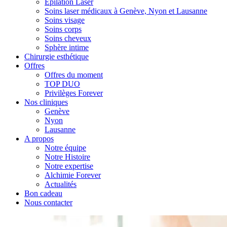
Epilation Laser
Soins laser médicaux à Genève, Nyon et Lausanne
Soins visage
Soins corps
Soins cheveux
Sphère intime
Chirurgie esthétique
Offres
Offres du moment
TOP DUO
Privilèges Forever
Nos cliniques
Genève
Nyon
Lausanne
A propos
Notre équipe
Notre Histoire
Notre expertise
Alchimie Forever
Actualités
Bon cadeau
Nous contacter