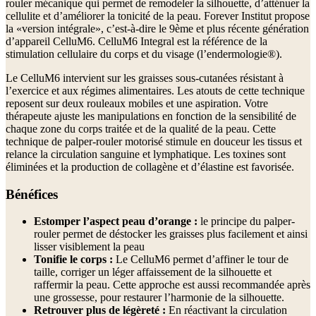
rouler mécanique qui permet de remodeler la silhouette, d’atténuer la
cellulite et d’améliorer la tonicité de la peau. Forever Institut propose
la «version intégrale», c’est-à-dire le 9ème et plus récente génération
d’appareil CelluM6. CelluM6 Integral est la référence de la
stimulation cellulaire du corps et du visage (l’endermologie®).
Le CelluM6 intervient sur les graisses sous-cutanées résistant à
l’exercice et aux régimes alimentaires. Les atouts de cette technique
reposent sur deux rouleaux mobiles et une aspiration. Votre
thérapeute ajuste les manipulations en fonction de la sensibilité de
chaque zone du corps traitée et de la qualité de la peau. Cette
technique de palper-rouler motorisé stimule en douceur les tissus et
relance la circulation sanguine et lymphatique. Les toxines sont
éliminées et la production de collagène et d’élastine est favorisée.
Bénéfices
Estomper l’aspect peau d’orange :
le principe du palper-
rouler permet de déstocker les graisses plus facilement et ainsi
lisser visiblement la peau
Tonifie le corps :
Le CelluM6 permet d’affiner le tour de
taille, corriger un léger affaissement de la silhouette et
raffermir la peau. Cette approche est aussi recommandée après
une grossesse, pour restaurer l’harmonie de la silhouette.
Retrouver plus de légèreté :
En réactivant la circulation