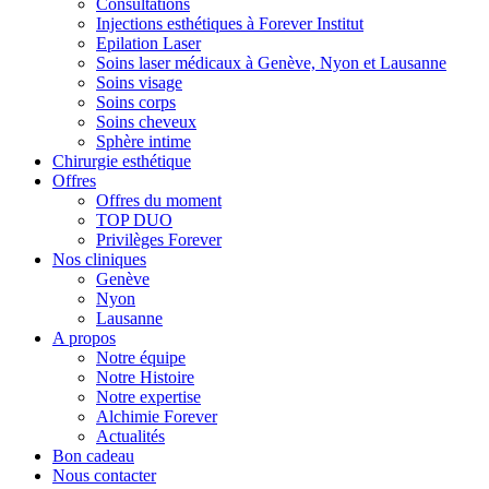
Consultations
Injections esthétiques à Forever Institut
Epilation Laser
Soins laser médicaux à Genève, Nyon et Lausanne
Soins visage
Soins corps
Soins cheveux
Sphère intime
Chirurgie esthétique
Offres
Offres du moment
TOP DUO
Privilèges Forever
Nos cliniques
Genève
Nyon
Lausanne
A propos
Notre équipe
Notre Histoire
Notre expertise
Alchimie Forever
Actualités
Bon cadeau
Nous contacter