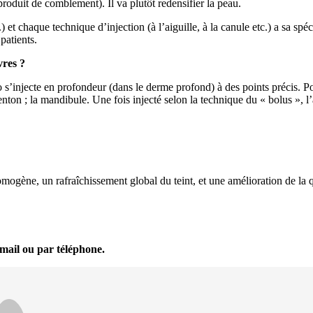
produit de comblement). Il va plutôt redensifier la peau.
et chaque technique d’injection (à l’aiguille, à la canule etc.) a sa spéc
patients.
vres ?
 s’injecte en profondeur (dans le derme profond) à des points précis. Pou
enton ; la mandibule. Une fois injecté selon la technique du « bolus », l’
omogène, un rafraîchissement global du teint, et une amélioration de la qu
mail ou par téléphone.