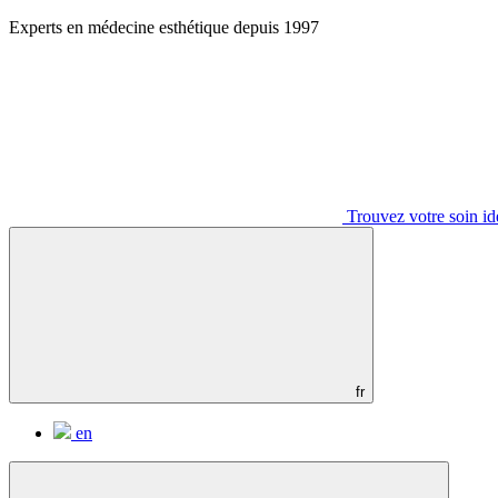
Aller
Experts en médecine esthétique depuis 1997
au
contenu
Trouvez votre soin id
fr
en