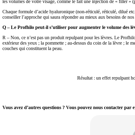
les volumes de votre visage, comme le fait une injection de « filler » (
Chaque formule d’acide hyaluronique (non-réticulé, réticulé, dilué etc.) 
conseiller l’approche qui saura répondre au mieux aux besoins de nos 
Q – Le Profhilo peut-il s’utiliser pour augmenter le volume des lè
R – Non, ce n’est pas un produit repulpant pour les lèvres. Le Profhilo
extérieur des yeux ; la pommette ; au-dessus du coin de la lèvre ; le m
couches qui constituent la peau.
Résultat : un effet repulpant h
Vous avez d’autres questions ? Vous pouvez nous contacter par e