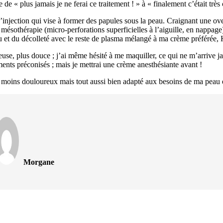
ée de « plus jamais je ne ferai ce traitement ! » à « finalement c’était tr
d’injection qui vise à former des papules sous la peau. Craignant une ove
a mésothérapie (micro-perforations superficielles à l’aiguille, en nappag
u et du décolleté avec le reste de plasma mélangé à ma crème préférée,
use, plus douce ; j’ai même hésité à me maquiller, ce qui ne m’arrive ja
tements préconisés ; mais je mettrai une crème anesthésiante avant !
ent moins douloureux mais tout aussi bien adapté aux besoins de ma pea
Morgane