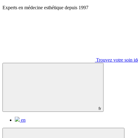
Aller
Experts en médecine esthétique depuis 1997
au
contenu
Trouvez votre soin id
fr
en