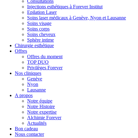
Consultations
Injections esthétiques à Forever Institut
Epilation Laser
Soins laser médicaux à Genève, Nyon et Lausanne
Soins visage
Soins corps
Soins cheveux
Sphère intime
Chirurgie esthétique
Offres
Offres du moment
TOP DUO
Privilèges Forever
Nos cliniques
Genève
Nyon
Lausanne
A propos
Notre équipe
Notre Histoire
Notre expertise
Alchimie Forever
Actualités
Bon cadeau
Nous contacter